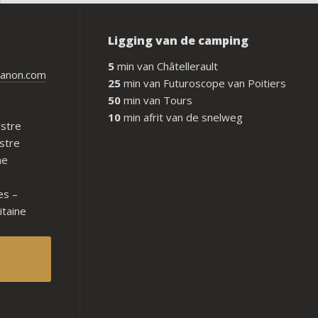
Ligging van de camping
5
min van Châtellerault
ianon.com
25
min van Futuroscope van Poitiers
50
min van Tours
10
min afrit van de snelweg
Ustre
stre
ne
es –
itaine