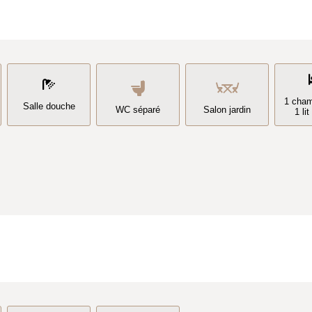
1 cham
Salle douche
WC séparé
Salon jardin
1 li