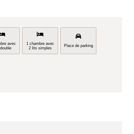
bre avec
1 chambre avec
Place de parking
t double
2 lits simples