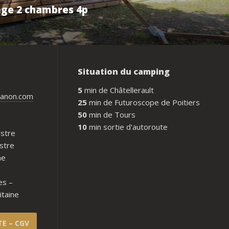
ège 2 chambres 4p
Situation du camping
5
min de Châtellerault
ianon.com
25
min de Futuroscope de Poitiers
50
min de Tours
10
min sortie d'autoroute
Ustre
stre
ne
es –
itaine
TE – CGV